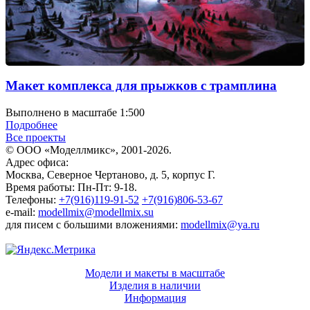
Макет комплекса для прыжков с трамплина
Выполнено в масштабе 1:500
Подробнее
Все проекты
© ООО «Моделлмикс», 2001-2026.
Адрес офиса:
Москва, Северное Чертаново, д. 5, корпус Г.
Время работы: Пн-Пт: 9-18.
Телефоны:
+7(916)119-91-52
+7(916)806-53-67
e-mail:
modellmix@modellmix.su
для писем с большими вложениями:
modellmix@ya.ru
Модели и макеты в масштабе
Изделия в наличии
Информация