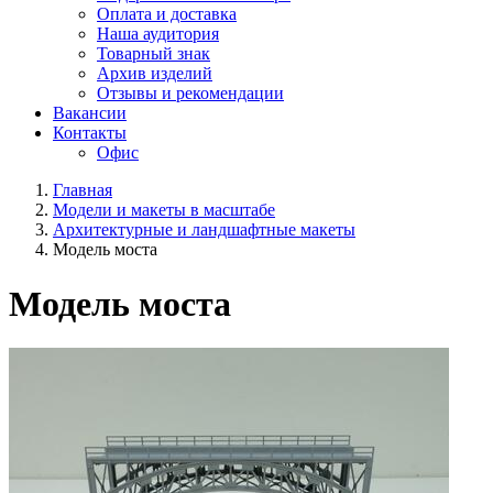
Оплата и доставка
Наша аудитория
Товарный знак
Архив изделий
Отзывы и рекомендации
Вакансии
Контакты
Офис
Главная
Модели и макеты в масштабе
Архитектурные и ландшафтные макеты
Модель моста
Модель моста